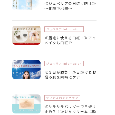
≪ジュベリアの日焼け防止≫
～化粧下地編～
ジュベリア Infomation
≪眉毛に使える口紅！≫アイ
メイクも口紅で
ジュベリア Infomation
≪３日が勝負！≫日焼け＆お
悩み肌を同時にケア
使い方＆おすすめケア
≪サラサラパウダーで日焼け
止め？！≫ＵＶクリームに頼