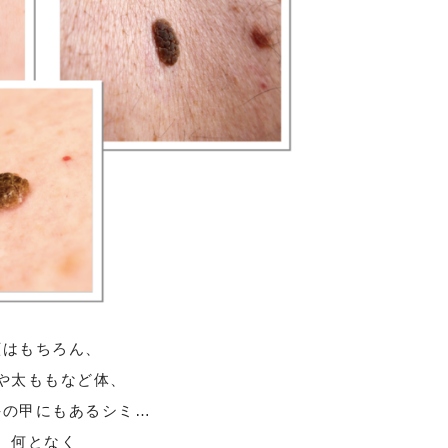
顔はもちろん、
や太ももなど体、
手の甲にもあるシミ…
何となく