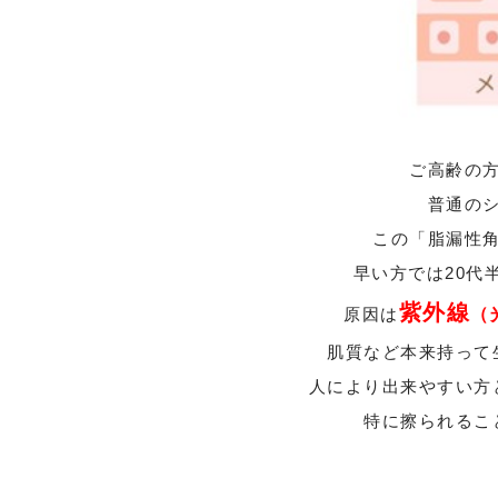
ご高齢の
普通の
この「脂漏性
早い方では20代
紫外線
原因は
（
肌質など本来持って
人により出来やすい方
特に擦られるこ