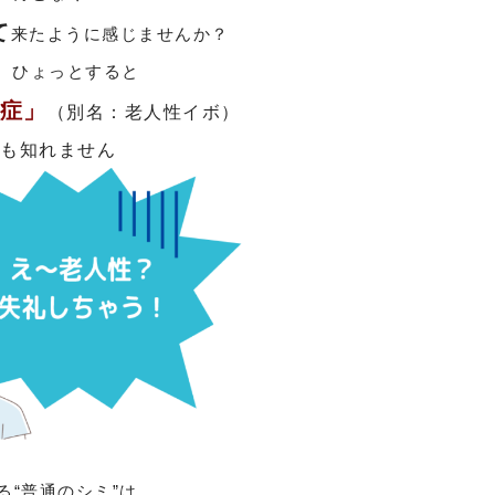
て
来たように感じませんか？
、ひょっとすると
症」
（別名：老人性イボ）
かも知れません
る“普通のシミ”は、